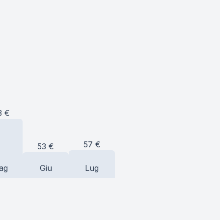
3
€
57
€
53
€
ag
Giu
Lug