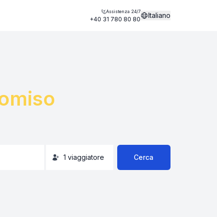
Assistenza 24/7
Italiano
+40 31 780 80 80
omiso
1
viaggiatore
Cerca