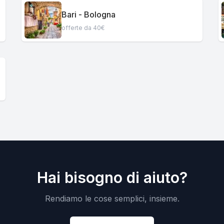
Bari - Bologna
offerte da 40€
Hai bisogno di aiuto?
Rendiamo le cose semplici, insieme.