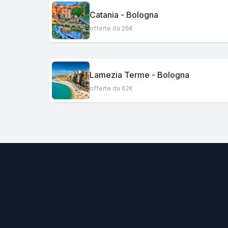
Catania - Bologna
offerte da 26€
Lamezia Terme - Bologna
offerte da 62€