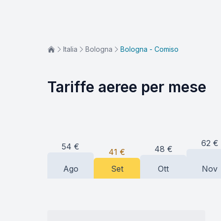
Italia
Bologna
Bologna - Comiso
Tariffe aeree per mese
62
€
54
€
48
€
41
€
Ago
Set
Ott
Nov