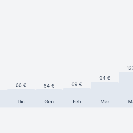
13
94
€
69
€
66
€
64
€
Dic
Gen
Feb
Mar
M