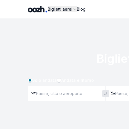
Biglietti aerei
Blog
Biglie
Solo andata
Andata e ritorno