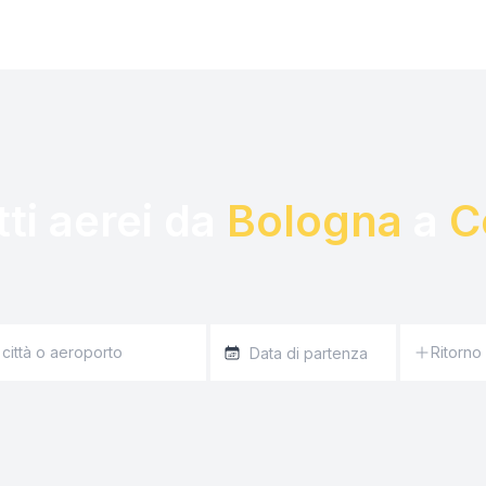
tti aerei da 
Bologna
 a 
C
Ritorno