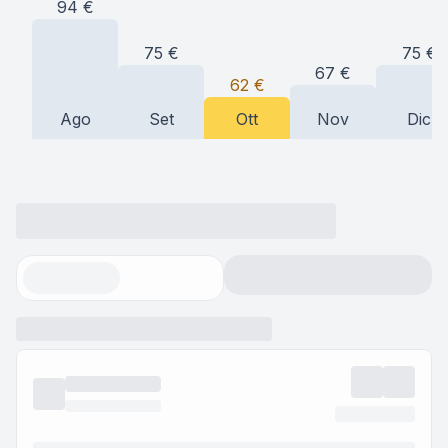
94
€
75
€
75
€
67
€
62
€
Ago
Set
Ott
Nov
Dic