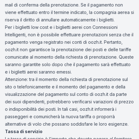
mail di conferma della prenotazione. Se il pagamento non
viene effettuato entro il termine indicato, la compagnia aerea si
riserva il diritto di annullare automaticamente i biglietti.
Per i biglietti low cost e i biglietti aerei con Connessioni
Intelligenti, non è possibile effettuare prenotazioni senza che il
pagamento venga registrato nei conti di oozh.it. Pertanto,
oozh.it non garantisce la prenotazione dei posti e delle tariffe
comunicate al momento della richiesta di prenotazione. Queste
saranno garantite solo dopo che il pagamento sarà effettuato
e i biglietti aerei saranno emessi.
Attenzione: tra il momento della richiesta di prenotazione sul
sito o telefonicamente e il momento del pagamento e della
visualizzazione del pagamento sul conto di oozh.it da parte
dei suoi dipendenti, potrebbero verificarsi variazioni di prezzo
o indisponibilità dei posti. In tali casi, oozh.it informerà i
passeggeri e comunicherà la nuova tariffa o proporrà
alternative di volo che possano soddisfare le loro esigenze.
Tassa di servizio
La tassa di servizio è l'importo che dovete pagare al fornitore