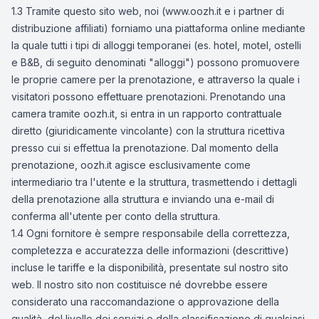
1.3 Tramite questo sito web, noi (www.oozh.it e i partner di
distribuzione affiliati) forniamo una piattaforma online mediante
la quale tutti i tipi di alloggi temporanei (es. hotel, motel, ostelli
e B&B, di seguito denominati "alloggi") possono promuovere
le proprie camere per la prenotazione, e attraverso la quale i
visitatori possono effettuare prenotazioni. Prenotando una
camera tramite oozh.it, si entra in un rapporto contrattuale
diretto (giuridicamente vincolante) con la struttura ricettiva
presso cui si effettua la prenotazione. Dal momento della
prenotazione, oozh.it agisce esclusivamente come
intermediario tra l'utente e la struttura, trasmettendo i dettagli
della prenotazione alla struttura e inviando una e-mail di
conferma all'utente per conto della struttura.
1.4 Ogni fornitore è sempre responsabile della correttezza,
completezza e accuratezza delle informazioni (descrittive)
incluse le tariffe e la disponibilità, presentate sul nostro sito
web. Il nostro sito non costituisce né dovrebbe essere
considerato una raccomandazione o approvazione della
qualità, del livello dei servizi o della classificazione di qualsiasi