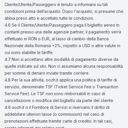
Cliente/Utente/Passeggero è tenuto a informarsi su tali
condizioni prima dell’acquisto. Dopo l'acquisto, si presume che
abbia preso atto e accettato tutte le condizioni.
4.6 Se il Cliente/Utente/Passeggero paga il biglietto aereo in
contanti presso una delle agenzie partner, il pagamento verrà
effettuato in RON o EUR, al tasso di cambio della Banca
Nazionale della Romania +2%, rispetto a USD o altre valute in
cui sono stabilite le tariffe.
4.7 Non si accettano altre modalità di pagamento diverse da
quelle indicate sul sito. Non ci assumiamo alcuna responsabilità
per somme di denaro inviate tramite corriere.
4.8 Per la sua attività, oozh.it applica una politica di tariffe di
servizio, denominate TSF (Ticket Service Fee o Transaction
Service Fee). Le TSF non sono rimborsabili in caso di
cancellazione o modifica del biglietto da parte del cliente.
4.9 oozh.it o il Fornitore di Servizi si riservano il diritto di
addebitare ulteriori tasse (o commissioni) nel caso di
prenotazioni effettuate tramite carte di credito. In tali casi,
sarete informati dei relativi costi.