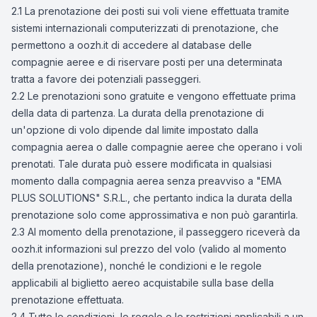
2.1 La prenotazione dei posti sui voli viene effettuata tramite
sistemi internazionali computerizzati di prenotazione, che
permettono a oozh.it di accedere al database delle
compagnie aeree e di riservare posti per una determinata
tratta a favore dei potenziali passeggeri.
2.2 Le prenotazioni sono gratuite e vengono effettuate prima
della data di partenza. La durata della prenotazione di
un'opzione di volo dipende dal limite impostato dalla
compagnia aerea o dalle compagnie aeree che operano i voli
prenotati. Tale durata può essere modificata in qualsiasi
momento dalla compagnia aerea senza preavviso a "EMA
PLUS SOLUTIONS" S.R.L., che pertanto indica la durata della
prenotazione solo come approssimativa e non può garantirla.
2.3 Al momento della prenotazione, il passeggero riceverà da
oozh.it informazioni sul prezzo del volo (valido al momento
della prenotazione), nonché le condizioni e le regole
applicabili al biglietto aereo acquistabile sulla base della
prenotazione effettuata.
2.4 Tutte le condizioni, le regole e le restrizioni applicabili a un