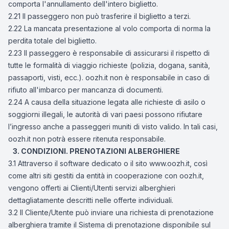
comporta l'annullamento dell'intero biglietto.
2.21 Il passeggero non può trasferire il biglietto a terzi.
2.22 La mancata presentazione al volo comporta di norma la
perdita totale del biglietto.
2.23 Il passeggero è responsabile di assicurarsi il rispetto di
tutte le formalità di viaggio richieste (polizia, dogana, sanità,
passaporti, visti, ecc.). oozh.it non è responsabile in caso di
rifiuto all'imbarco per mancanza di documenti.
2.24 A causa della situazione legata alle richieste di asilo o
soggiorni illegali, le autorità di vari paesi possono rifiutare
l’ingresso anche a passeggeri muniti di visto valido. In tali casi,
oozh.it non potrà essere ritenuta responsabile.
3. CONDIZIONI. PRENOTAZIONI ALBERGHIERE
3.1 Attraverso il software dedicato o il sito www.oozh.it, così
come altri siti gestiti da entità in cooperazione con oozh.it,
vengono offerti ai Clienti/Utenti servizi alberghieri
dettagliatamente descritti nelle offerte individuali.
3.2 Il Cliente/Utente può inviare una richiesta di prenotazione
alberghiera tramite il Sistema di prenotazione disponibile sul