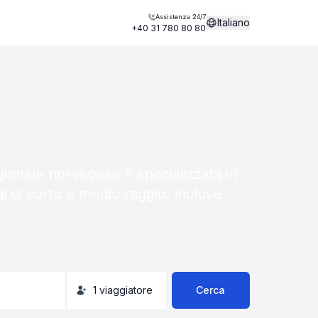
Assistenza 24/7
Italiano
+40 31 780 80 80
gionale norvegese è specializzata in
i di corto e medio raggio, incluse
1
viaggiatore
Cerca