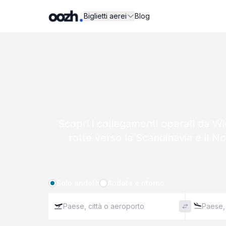
Biglietti aerei
Blog
Scopri i collegamenti operati da Wi
rotte verso la Scandinavia e il N
Solo andata
Andata e ritorno