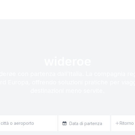
wideroe
derøe con partenza dall’Italia. La compagnia re
ord Europa, offrendo soluzioni pratiche per viagg
destinazioni meno servite.
Ritorno