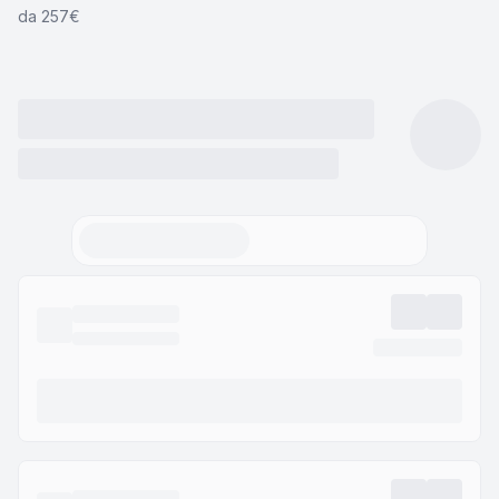
da 257€