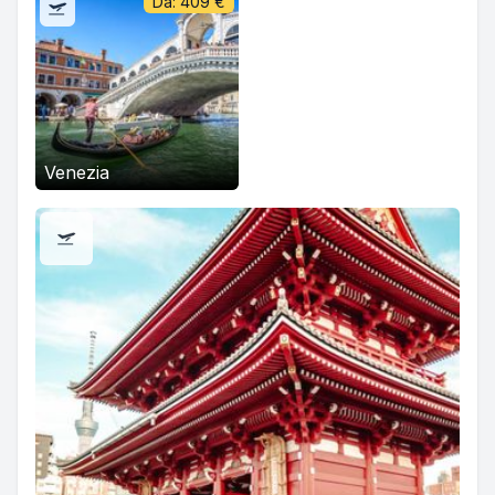
Da:
409
€
Venezia