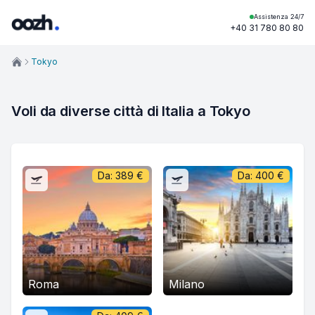
Assistenza 24/7
+40 31 780 80 80
Tokyo
Voli da diverse città di Italia a Tokyo
Da:
389
€
Da:
400
€
Roma
Milano