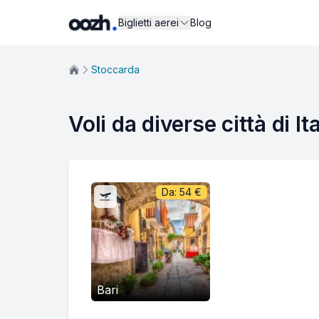
Biglietti aerei
Blog
Stoccarda
Voli da diverse città di I
Da:
54
€
Bari