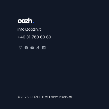
info@oozh.it
+40 31 780 80 80
©
2026
OOZH
.
Tutti i diritti riservati.