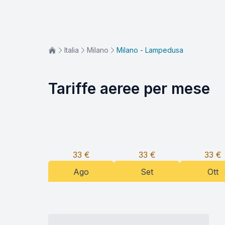
Italia
Milano
Milano - Lampedusa
Tariffe aeree per mese
33
€
33
€
33
€
Ago
Set
Ott