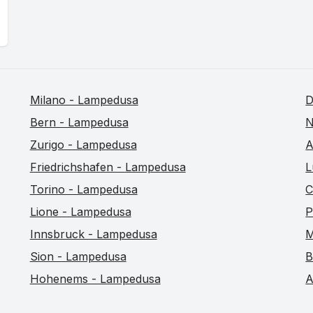
Milano - Lampedusa
D
Bern - Lampedusa
N
Zurigo - Lampedusa
A
Friedrichshafen - Lampedusa
L
Torino - Lampedusa
C
Lione - Lampedusa
P
Innsbruck - Lampedusa
M
Sion - Lampedusa
B
Hohenems - Lampedusa
A