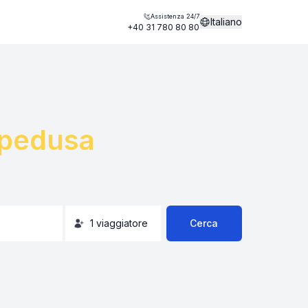
Assistenza 24/7
Italiano
+40 31 780 80 80
pedusa
1
viaggiatore
Cerca