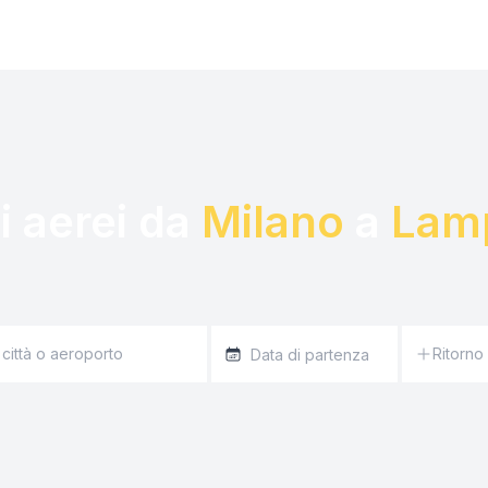
i aerei da 
Milano
 a 
Lam
Ritorno