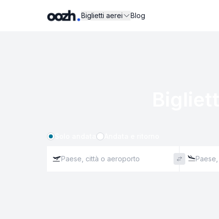
Biglietti aerei
Blog
Bigliett
Solo andata
Andata e ritorno