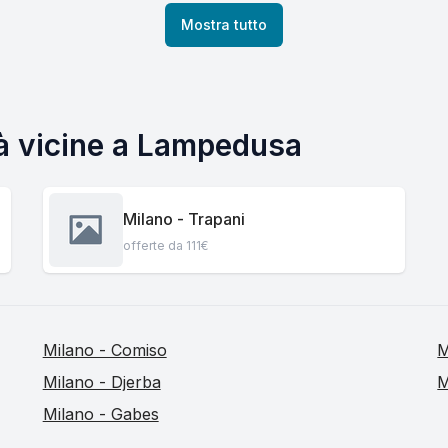
Mostra tutto
tà vicine a Lampedusa
Milano - Trapani
offerte da 111€
Milano - Comiso
M
Milano - Djerba
M
Milano - Gabes