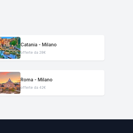
Catania - Milano
offerte da 28€
Roma - Milano
offerte da 42€