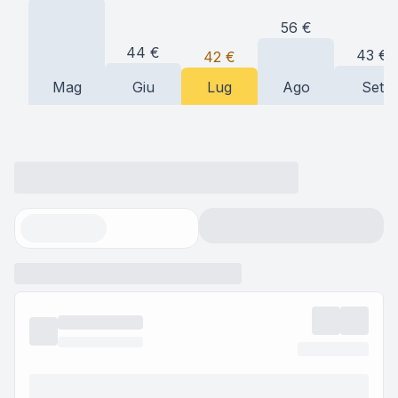
56
€
44
€
43
€
42
€
Mag
Giu
Lug
Ago
Set