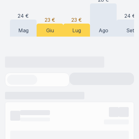
24
€
24
€
23
€
23
€
Mag
Giu
Lug
Ago
Set