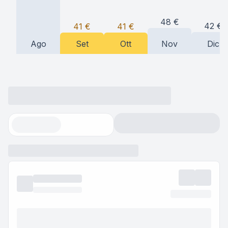
48
€
42
€
41
€
41
€
Ago
Set
Ott
Nov
Dic