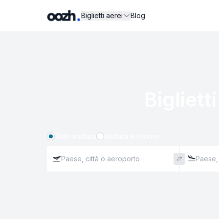
Biglietti aerei
Blog
Biglietti
Solo andata
Andata e ritorno