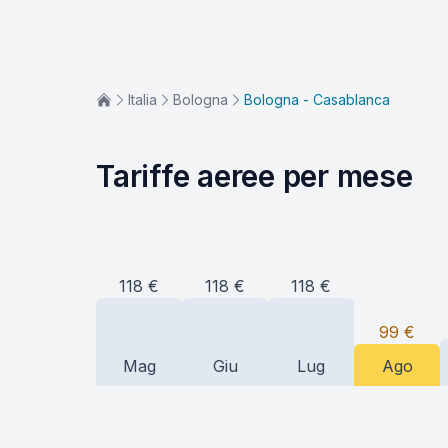
Italia
Bologna
Bologna - Casablanca
Tariffe aeree per mese
118
€
118
€
118
€
99
€
Mag
Giu
Lug
Ago