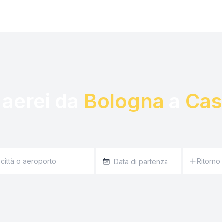
 aerei da 
Bologna
 a 
Cas
Ritorno