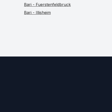
Bari - Fuerstenfeldbruck
Bari - Illisheim