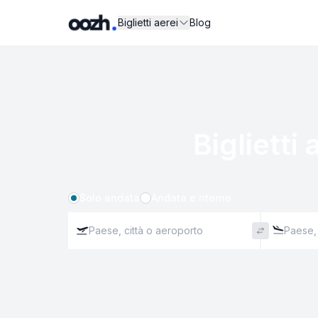
Biglietti aerei
Blog
Biglietti 
Solo andata
Andata e ritorno