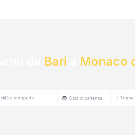
aerei da 
Bari
 a 
Monaco d
Ritorno