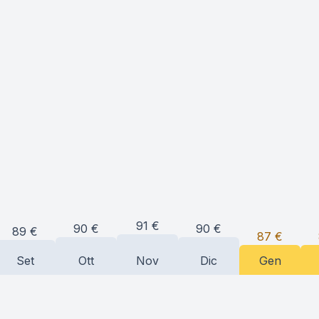
91
€
90
€
90
€
89
€
87
€
Set
Ott
Nov
Dic
Gen