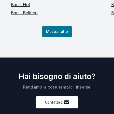
Bari - Hof
B
Bari - Belluno
B
Mostra tutto
Hai bisogno di aiuto?
Rendiamo le cose semplici, insieme.
Contattaci