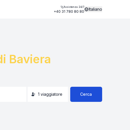
Assistenza 24/7
Italiano
+40 31 780 80 80
i Baviera
1
viaggiatore
Cerca