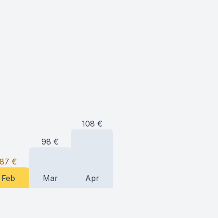
108
€
98
€
87
€
Feb
Mar
Apr