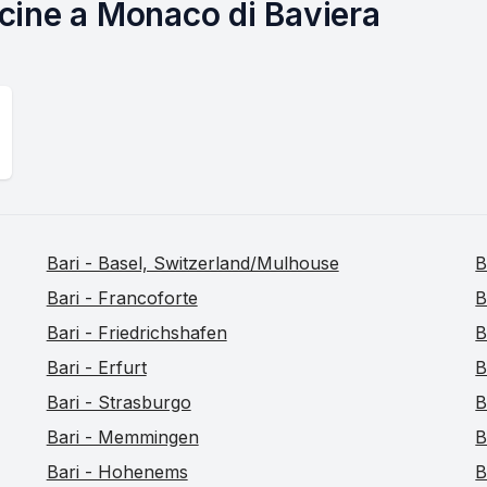
vicine a Monaco di Baviera
Bari - Basel, Switzerland/Mulhouse
B
Bari - Francoforte
B
Bari - Friedrichshafen
B
Bari - Erfurt
B
Bari - Strasburgo
B
Bari - Memmingen
B
Bari - Hohenems
B